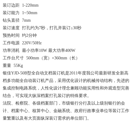
装订边距
1-220mm
装订能力
1~50mm
钻头直径
7mm
装订速度
打孔约为
7
秒，打孔并装订≤
30
秒
预热时间
约
2
分钟
工作电源
220V/50Hz
功率消耗
最小功率
10W
最大功率
400W
工作台尺寸
500mm
（宽）×
360mm
（长）
重量
55Kg
银佳
YJD-50B
型全自动文档装订机是
2011
年度我公司最新研发全新高
档多功能全自动装订机产品，采用优化设计的机械传动结构，先进的
集成控制电路系统，人性化设计理念兼顾功能实用性和外观造型完善
结合，可实现大纵深档案打孔装订的特殊要求。
法院、检察院、各级档案部门，市级银行分行及以上级别银行的会
计、档案中心、核算中心、金融系统、政府行政事业单位等装订工作
量繁重以及有大页面纵深装订需求的单位部门。