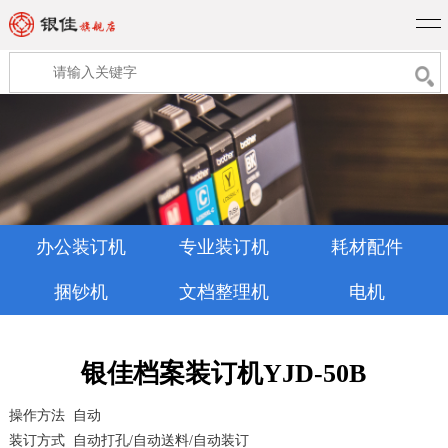
办公装订机
专业装订机
耗材配件
捆钞机
文档整理机
电机
银佳档案装订机YJD-50B
操作方法
自动
装订方式
自动打孔
/
自动送料
/
自动装订