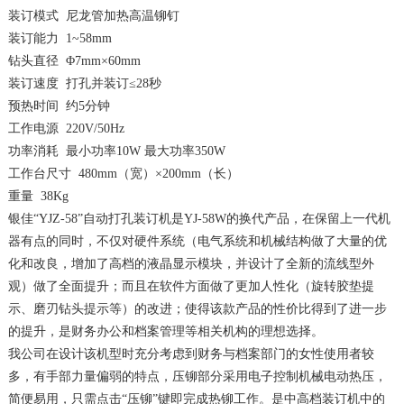
装订模式
尼龙管加热高温铆钉
装订能力
1~58mm
钻头直径
Φ
7mm
×
60mm
装订速度
打孔并装订
≤
28
秒
预热时间
约
5
分钟
工作电源
220V/50Hz
功率消耗
最小功率
10W
最大功率
350W
工作台尺寸
480mm
（宽）×
200mm
（长）
重量
38Kg
银佳
“
YJZ-58
”自动打孔装订机是
YJ-58W
的换代产品，在保留上一代机
器有点的同时，不仅对硬件系统（电气系统和机械结构做了大量的优
化和改良，增加了高档的液晶显示模块，并设计了全新的流线型外
观）做了全面提升；而且在软件方面做了更加人性化（旋转胶垫提
示、磨刃钻头提示等）的改进；使得该款产品的性价比得到了进一步
的提升，是财务办公和档案管理等相关机构的理想选择。
我公司在设计该机型时充分考虑到财务与档案部门的女性使用者较
多，有手部力量偏弱的特点，压铆部分采用电子控制机械电动热压，
简便易用，只需点击
“压铆”键即完成热铆工作。是中高档装订机中的