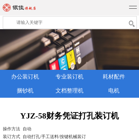
办公装订机
专业装订机
耗材配件
捆钞机
文档整理机
电机
YJZ-58财务凭证打孔装订机
操作方法
自动
装订方式
自动打孔
/
手工送料
/
按键机械装订